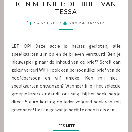
KEN MIJ NIET: DE BRIEF VAN
MIJ
TESSA
NIET:
DE
2 April 2017
Nadine Barroso
BRIEF
VAN
TESSA
LET OP! Deze actie is helaas gesloten, alle
speelkaarten zijn op en de brieven verstuurd. Ben je
nieuwsgierig naar de inhoud van de brief? Scroll dan
zeker verder! Wil jij ook een persoonlijke brief van de
hoofdpersoon en vijf unieke ‘Ken mij niet’-
speelkaarten ontvangen? Wanneer jij bij het selectie
groepje lezers zit dat dit ontvangt bij het boek, heb je
direct 5 euro korting op ieder volgend boek van mij
gewonnen! Het enige wat je hoeft te doen is als een…
LEES MEER
LEES MEER