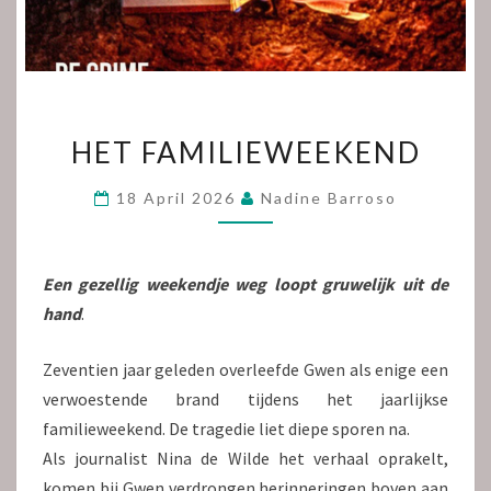
HET
HET FAMILIEWEEKEND
FAMILIEWEEKEND
18 April 2026
Nadine Barroso
Een gezellig weekendje weg loopt gruwelijk uit de
hand
.
Zeventien jaar geleden overleefde Gwen als enige een
verwoestende brand tijdens het jaarlijkse
familieweekend. De tragedie liet diepe sporen na.
Als journalist Nina de Wilde het verhaal oprakelt,
komen bij Gwen verdrongen herinneringen boven aan